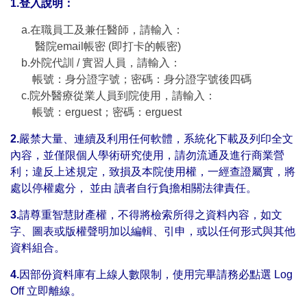
1.登入說明：
a.在職員工及兼任醫師，請輸入：
醫院email帳密 (即打卡的帳密)
b.外院代訓 / 實習人員，請輸入：
帳號：身分證字號；密碼：身分證字號後四碼
c.院外醫療從業人員到院使用，請輸入：
帳號：erguest；密碼：erguest
2.
嚴禁大量、連續及利用任何軟體，系統化下載及列印全文
內容，並僅限個人學術研究使用，請勿流通及進行商業營
利；違反上述規定，致損及本院使用權，一經查證屬實，將
處以停權處分， 並由 讀者自行負擔相關法律責任。
3.
請尊重智慧財產權，不得將檢索所得之資料內容，如文
字、圖表或版權聲明加以編輯、引申，或以任何形式與其他
資料組合。
4.
因部份資料庫有上線人數限制，使用完畢請務必點選 Log
Off 立即離線。