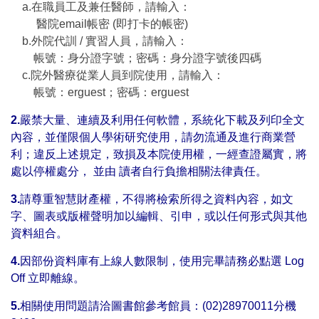
a.在職員工及兼任醫師，請輸入：
醫院email帳密 (即打卡的帳密)
b.外院代訓 / 實習人員，請輸入：
帳號：身分證字號；密碼：身分證字號後四碼
c.院外醫療從業人員到院使用，請輸入：
帳號：erguest；密碼：erguest
2.
嚴禁大量、連續及利用任何軟體，系統化下載及列印全文
內容，並僅限個人學術研究使用，請勿流通及進行商業營
利；違反上述規定，致損及本院使用權，一經查證屬實，將
處以停權處分， 並由 讀者自行負擔相關法律責任。
3.
請尊重智慧財產權，不得將檢索所得之資料內容，如文
字、圖表或版權聲明加以編輯、引申，或以任何形式與其他
資料組合。
4.
因部份資料庫有上線人數限制，使用完畢請務必點選 Log
Off 立即離線。
5.
相關使用問題請洽圖書館參考館員：(02)28970011分機