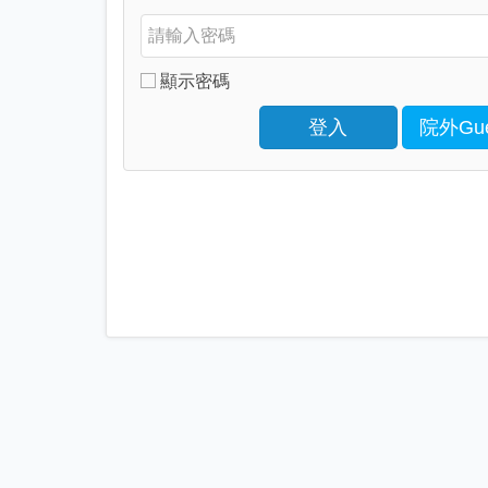
顯示密碼
登入
院外Gue