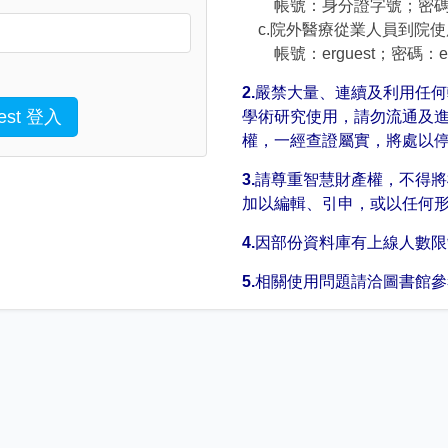
帳號：身分證字號；密碼
c.院外醫療從業人員到院
帳號：erguest；密碼：erg
2.
嚴禁大量、連續及利用任何
st 登入
學術研究使用，請勿流通及
權，一經查證屬實，將處以停
3.
請尊重智慧財產權，不得將
加以編輯、引申，或以任何
4.
因部份資料庫有上線人數限制，
5.
相關使用問題請洽圖書館參考館員