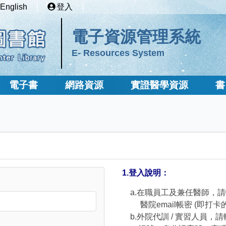
English
登入
電子資源管理系統
E- Resources System
電子書
網路資源
實證醫學資源
書
1.登入說明：
a.在職員工及兼任醫師，
醫院email帳密 (即打卡
b.外院代訓 / 實習人員，